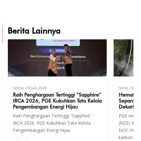
Berita Lainnya
Selasa, 09 Juni 2026
Senin, 18 Me
Raih Penghargaan Tertinggi “Sapphire”
Hemat En
IRCA 2026, PGE Kukuhkan Tata Kelola
Sepanjan
Pengembangan Energi Hijau
Dekarboni
Raih Penghargaan Tertinggi “Sapphire”
PGE mendu
IRCA 2026, PGE Kukuhkan Tata Kelola
(NZE) Indo
Pengembangan Energi Hijau
NDC melalu
karbon