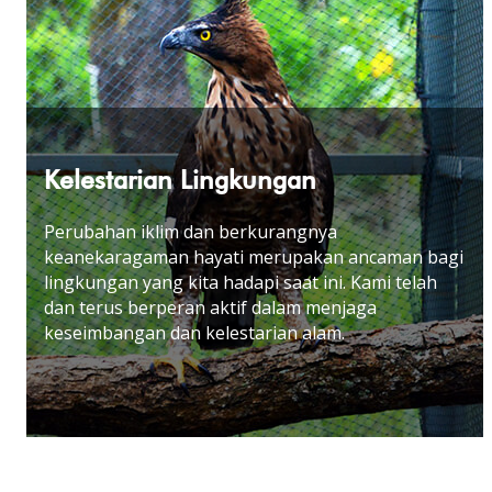
Kelestarian Lingkungan
Perubahan iklim dan berkurangnya
keanekaragaman hayati merupakan ancaman bagi
lingkungan yang kita hadapi saat ini. Kami telah
dan terus berperan aktif dalam menjaga
keseimbangan dan kelestarian alam
.