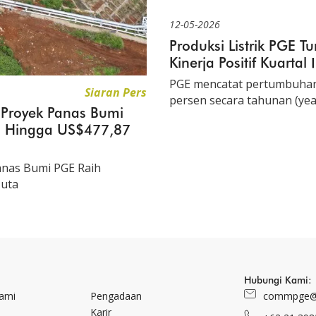
12-05-2026
Produksi Listrik PGE 
Kinerja Positif Kuartal
PGE mencatat pertumbuhan p
Siaran Pers
persen secara tahunan (ye
a Proyek Panas Bumi
l Hingga US$477,87
anas Bumi PGE Raih
Juta
Hubungi Kami:
Kami
Pengadaan
commpge@
Karir