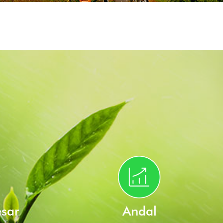
esar
Andal