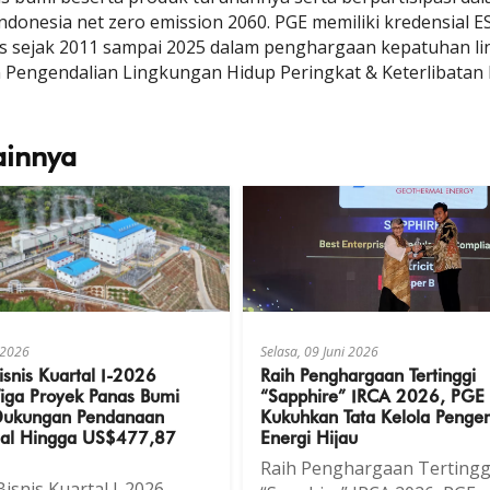
donesia net zero emission 2060. PGE memiliki kredensial
 sejak 2011 sampai 2025 dalam penghargaan kepatuhan lin
Pengendalian Lingkungan Hidup Peringkat & Keterlibatan 
ainnya
i 2026
Selasa, 09 Juni 2026
isnis Kuartal I-2026
Raih Penghargaan Tertinggi
iga Proyek Panas Bumi
“Sapphire” IRCA 2026, PGE
Dukungan Pendanaan
Kukuhkan Tata Kelola Peng
onal Hingga US$477,87
Energi Hijau
Raih Penghargaan Tertingg
isnis Kuartal I-2026