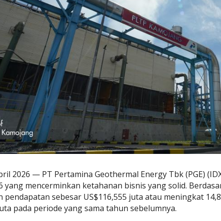
April 2026 — PT Pertamina Geothermal Energy Tbk (PGE) (IDX
 yang mencerminkan ketahanan bisnis yang solid. Berdasa
pendapatan sebesar US$116,555 juta atau meningkat 14,8 
juta pada periode yang sama tahun sebelumnya.