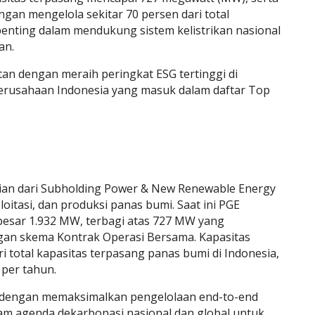
engan mengelola sekitar 70 persen dari total
 penting dalam mendukung sistem kelistrikan nasional
an.
tan dengan meraih peringkat ESG tertinggi di
a perusahaan Indonesia yang masuk dalam daftar Top
ian dari Subholding Power & New Renewable Energy
oitasi, dan produksi panas bumi. Saat ini PGE
besar 1.932 MW, terbagi atas 727 MW yang
ngan skema Kontrak Operasi Bersama. Kapasitas
i total kapasitas terpasang panas bumi di Indonesia,
 per tahun.
ai dengan memaksimalkan pengelolaan end-to-end
lam agenda dekarbonasi nasional dan global untuk