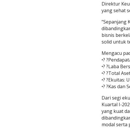
Direktur Keu
yang sehat s
“Sepanjang K
dibandingkan
bisnis berke
solid untuk 
Mengacu pad
•? ?Pendapat
•? ?Laba Ber
•? ?Total As
•? ?Ekuitas:
•? ?Kas dan 
Dari segi ek
Kuartal I-2
yang kuat da
dibandingkan
modal serta 