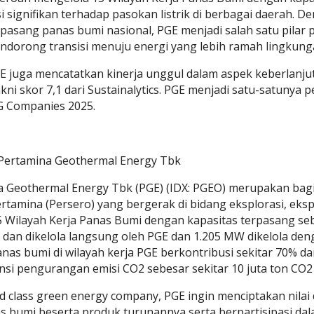
i signifikan terhadap pasokan listrik di berbagai daerah. D
rpasang panas bumi nasional, PGE menjadi salah satu pilar
ndorong transisi menuju energi yang lebih ramah lingkung
PGE juga mencatatkan kinerja unggul dalam aspek keberlanju
akni skor 7,1 dari Sustainalytics. PGE menjadi satu-satuny
G Companies 2025.
Pertamina Geothermal Energy Tbk
a Geothermal Energy Tbk (PGE) (IDX: PGEO) merupakan bag
rtamina (Persero) yang bergerak di bidang eksplorasi, ekspl
 Wilayah Kerja Panas Bumi dengan kapasitas terpasang se
 dan dikelola langsung oleh PGE dan 1.205 MW dikelola de
nas bumi di wilayah kerja PGE berkontribusi sekitar 70% dar
si pengurangan emisi CO2 sebesar sekitar 10 juta ton CO2
d class green energy company, PGE ingin menciptakan nil
s bumi beserta produk turunannya serta berpartisipasi da