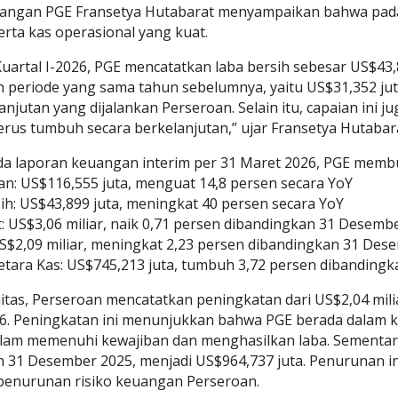
angan PGE Fransetya Hutabarat menyampaikan bahwa pada p
erta kas operasional yang kuat.
uartal I-2026, PGE mencatatkan laba bersih sebesar US$43,
 periode yang sama tahun sebelumnya, yaitu US$31,352 juta
lanjutan yang dijalankan Perseroan. Selain itu, capaian in
terus tumbuh secara berkelanjutan,” ujar Fransetya Hutabar
a laporan keuangan interim per 31 Maret 2026, PGE memb
an: US$116,555 juta, menguat 14,8 persen secara YoY
sih: US$43,899 juta, meningkat 40 persen secara YoY
et: US$3,06 miliar, naik 0,71 persen dibandingkan 31 Desemb
 US$2,09 miliar, meningkat 2,23 persen dibandingkan 31 De
Setara Kas: US$745,213 juta, tumbuh 3,72 persen dibandin
uitas, Perseroan mencatatkan peningkatan dari US$2,04 mili
026. Peningkatan ini menunjukkan bahwa PGE berada dalam
lam memenuhi kewajiban dan menghasilkan laba. Sementara i
 31 Desember 2025, menjadi US$964,737 juta. Penurunan in
penurunan risiko keuangan Perseroan.