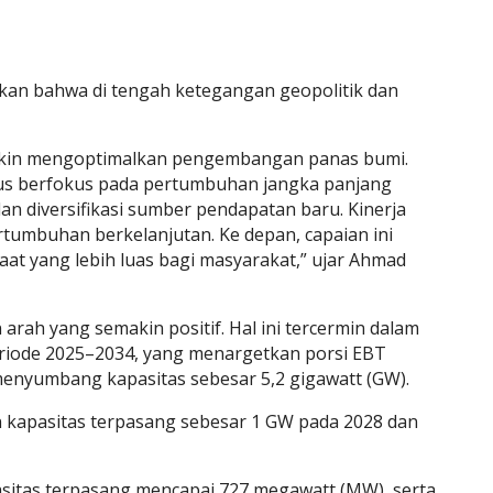
an bahwa di tengah ketegangan geopolitik dan
makin mengoptimalkan pengembangan panas bumi.
erus berfokus pada pertumbuhan jangka panjang
, dan diversifikasi sumber pendapatan baru. Kinerja
rtumbuhan berkelanjutan. Ke depan, capaian ini
at yang lebih luas bagi masyarakat,” ujar Ahmad
ah yang semakin positif. Hal ini tercermin dalam
eriode 2025–2034, yang menargetkan porsi EBT
menyumbang kapasitas sebesar 5,2 gigawatt (GW).
 kapasitas terpasang sebesar 1 GW pada 2028 dan
asitas terpasang mencapai 727 megawatt (MW), serta