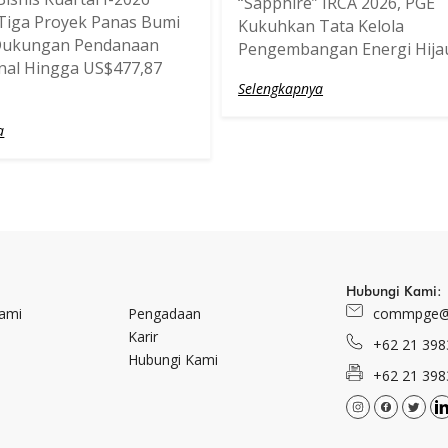
“Sapphire” IRCA 2026, PGE
Tiga Proyek Panas Bumi
Kukuhkan Tata Kelola
Dukungan Pendanaan
Pengembangan Energi Hija
onal Hingga US$477,87
Selengkapnya
a
Hubungi Kami:
Kami
Pengadaan
commpge@
Karir
+62 21 398
Hubungi Kami
+62 21 398