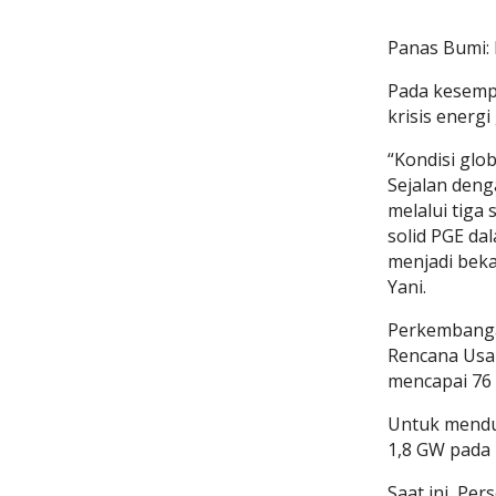
Panas Bumi: 
Pada kesemp
krisis energi
“Kondisi gl
Sejalan deng
melalui tiga 
solid PGE da
menjadi beka
Yani.
Perkembangan
Rencana Usa
mencapai 76 
Untuk mendu
1,8 GW pada 
Saat ini, Pe