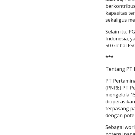
berkontribus
kapasitas te
sekaligus me
Selain itu, 
Indonesia, y
50 Global ES
***
Tentang PT 
PT Pertamin
(PNRE) PT Pe
mengelola 15
dioperasikan
terpasang pa
dengan poten
Sebagai worl
potensi pana