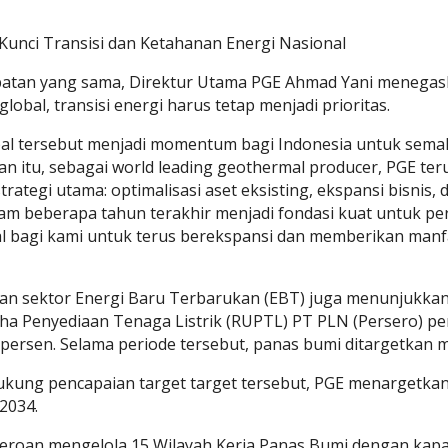
Kunci Transisi dan Ketahanan Energi Nasional
atan yang sama, Direktur Utama PGE Ahmad Yani menegask
 global, transisi energi harus tetap menjadi prioritas.
obal tersebut menjadi momentum bagi Indonesia untuk se
an itu, sebagai world leading geothermal producer, PGE t
strategi utama: optimalisasi aset eksisting, ekspansi bisnis
lam beberapa tahun terakhir menjadi fondasi kuat untuk pe
l bagi kami untuk terus berekspansi dan memberikan manfa
 sektor Energi Baru Terbarukan (EBT) juga menunjukkan ar
ha Penyediaan Tenaga Listrik (RUPTL) PT PLN (Persero) p
persen. Selama periode tersebut, panas bumi ditargetkan 
kung pencapaian target target tersebut, PGE menargetkan
2034.
rseroan mengelola 15 Wilayah Kerja Panas Bumi dengan kap