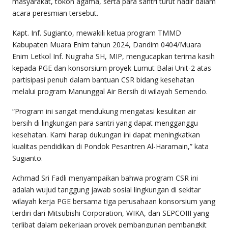
masyarakat, tokoh agama, serta para santri turut hadir dalam
acara peresmian tersebut.
Kapt. Inf. Sugianto, mewakili ketua program TMMD
Kabupaten Muara Enim tahun 2024, Dandim 0404/Muara
Enim Letkol Inf. Nugraha SH, MIP, mengucapkan terima kasih
kepada PGE dan konsorsium proyek Lumut Balai Unit-2 atas
partisipasi penuh dalam bantuan CSR bidang kesehatan
melalui program Manunggal Air Bersih di wilayah Semendo.
“Program ini sangat mendukung mengatasi kesulitan air
bersih di lingkungan para santri yang dapat mengganggu
kesehatan. Kami harap dukungan ini dapat meningkatkan
kualitas pendidikan di Pondok Pesantren Al-Haramain,” kata
Sugianto.
Achmad Sri Fadli menyampaikan bahwa program CSR ini
adalah wujud tanggung jawab sosial lingkungan di sekitar
wilayah kerja PGE bersama tiga perusahaan konsorsium yang
terdiri dari Mitsubishi Corporation, WIKA, dan SEPCOIII yang
terlibat dalam pekerjaan proyek pembangunan pembangkit