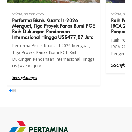
Selasa, 09 Juni 2026
Selasa, 09 Ju
Performa Bisnis Kuartal I-2026
Raih Peng
Menguat, Tiga Proyek Panas Bumi PGE
IRCA 202
Raih Dukungan Pendanaan
Pengemba
Internasional Hingga US$477,87 Juta
Raih Pengh
Performa Bisnis Kuartal I-2026 Menguat,
IRCA 2026,
Tiga Proyek Panas Bumi PGE Raih
Pengemban
Dukungan Pendanaan Internasional Hingga
Selengkapn
US$477,87 Juta
Selengkapnya