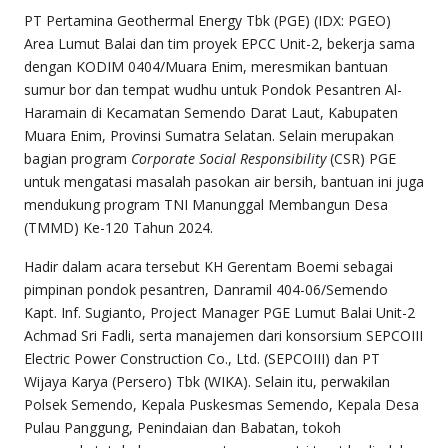
PT Pertamina Geothermal Energy Tbk (PGE) (IDX: PGEO)
Area Lumut Balai dan tim proyek EPCC Unit-2, bekerja sama
dengan KODIM 0404/Muara Enim, meresmikan bantuan
sumur bor dan tempat wudhu untuk Pondok Pesantren Al-
Haramain di Kecamatan Semendo Darat Laut, Kabupaten
Muara Enim, Provinsi Sumatra Selatan. Selain merupakan
bagian program
Corporate Social Responsibility
(CSR) PGE
untuk mengatasi masalah pasokan air bersih, bantuan ini juga
mendukung program TNI Manunggal Membangun Desa
(TMMD) Ke-120 Tahun 2024.
Hadir dalam acara tersebut KH Gerentam Boemi sebagai
pimpinan pondok pesantren, Danramil 404-06/Semendo
Kapt. Inf. Sugianto, Project Manager PGE Lumut Balai Unit-2
Achmad Sri Fadli, serta manajemen dari konsorsium SEPCOIII
Electric Power Construction Co., Ltd. (SEPCOIII) dan PT
Wijaya Karya (Persero) Tbk (WIKA). Selain itu, perwakilan
Polsek Semendo, Kepala Puskesmas Semendo, Kepala Desa
Pulau Panggung, Penindaian dan Babatan, tokoh