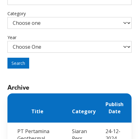
Category
Year
Search
Archive
Publish
Title
Category
Date
PT Pertamina
Siaran
24-12-
Geothermal
Pers
2024