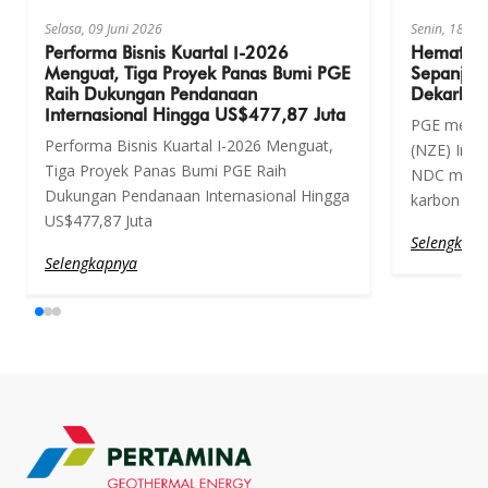
Selasa, 09 Juni 2026
Senin, 18 Me
Performa Bisnis Kuartal I-2026
Hemat En
Menguat, Tiga Proyek Panas Bumi PGE
Sepanjan
Raih Dukungan Pendanaan
Dekarboni
Internasional Hingga US$477,87 Juta
PGE mendu
Performa Bisnis Kuartal I-2026 Menguat,
(NZE) Indo
Tiga Proyek Panas Bumi PGE Raih
NDC melalu
Dukungan Pendanaan Internasional Hingga
karbon
US$477,87 Juta
Selengkapn
Selengkapnya