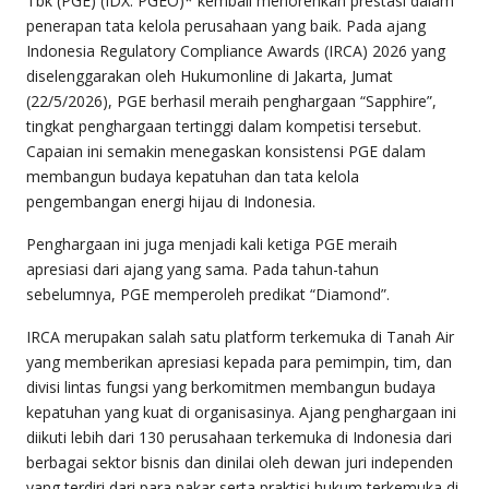
Tbk (PGE) (IDX: PGEO)* kembali menorehkan prestasi dalam
penerapan tata kelola perusahaan yang baik. Pada ajang
Indonesia Regulatory Compliance Awards (IRCA) 2026 yang
diselenggarakan oleh Hukumonline di Jakarta, Jumat
(22/5/2026), PGE berhasil meraih penghargaan “Sapphire”,
tingkat penghargaan tertinggi dalam kompetisi tersebut.
Capaian ini semakin menegaskan konsistensi PGE dalam
membangun budaya kepatuhan dan tata kelola
pengembangan energi hijau di Indonesia.
Penghargaan ini juga menjadi kali ketiga PGE meraih
apresiasi dari ajang yang sama. Pada tahun-tahun
sebelumnya, PGE memperoleh predikat “Diamond”.
IRCA merupakan salah satu platform terkemuka di Tanah Air
yang memberikan apresiasi kepada para pemimpin, tim, dan
divisi lintas fungsi yang berkomitmen membangun budaya
kepatuhan yang kuat di organisasinya. Ajang penghargaan ini
diikuti lebih dari 130 perusahaan terkemuka di Indonesia dari
berbagai sektor bisnis dan dinilai oleh dewan juri independen
yang terdiri dari para pakar serta praktisi hukum terkemuka di