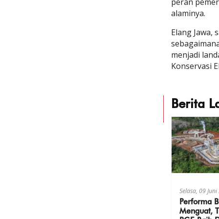
peran pemeri
alaminya.
Elang Jawa, 
sebagaimana
menjadi land
Konservasi E
Berita L
Selasa, 09 Jun
Performa B
Menguat, T