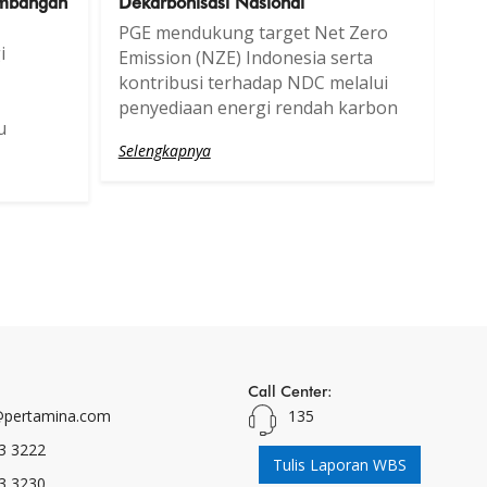
embangan
Dekarbonisasi Nasional
PGE mendukung target Net Zero
i
Emission (NZE) Indonesia serta
kontribusi terhadap NDC melalui
penyediaan energi rendah karbon
u
Selengkapnya
Call Center:
pertamina.com
135
3 3222
Tulis Laporan WBS
3 3230