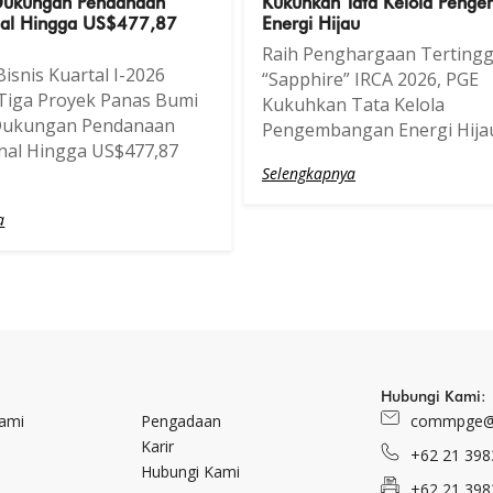
Dukungan Pendanaan
Kukuhkan Tata Kelola Peng
onal Hingga US$477,87
Energi Hijau
Raih Penghargaan Tertingg
isnis Kuartal I-2026
“Sapphire” IRCA 2026, PGE
Tiga Proyek Panas Bumi
Kukuhkan Tata Kelola
Dukungan Pendanaan
Pengembangan Energi Hija
onal Hingga US$477,87
Selengkapnya
a
Hubungi Kami:
Kami
Pengadaan
commpge@
Karir
+62 21 398
Hubungi Kami
+62 21 398