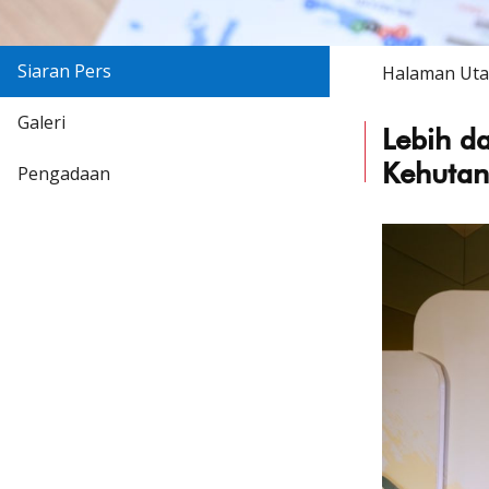
Siaran Pers
Halaman Ut
Galeri
Lebih d
Kehuta
Pengadaan