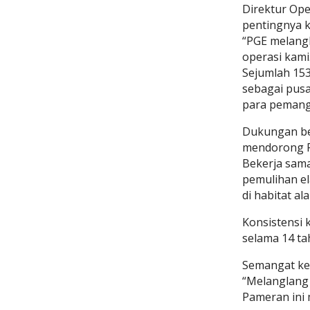
Direktur Op
pentingnya k
“PGE melangk
operasi kami.
Sejumlah 153 
sebagai pusa
para pemang
Dukungan ber
mendorong PK
Bekerja sama
pemulihan el
di habitat al
Konsistensi 
selama 14 ta
Semangat keb
“Melanglang 
Pameran ini 