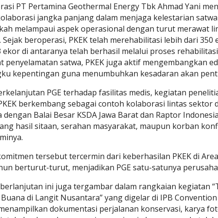
erasi PT Pertamina Geothermal Energy Tbk Ahmad Yani men
olaborasi jangka panjang dalam menjaga kelestarian satwa
ah melampaui aspek operasional dengan turut merawat lin
 Sejak beroperasi, PKEK telah merehabilitasi lebih dari 350 
ekor di antaranya telah berhasil melalui proses rehabilitas
t penyelamatan satwa, PKEK juga aktif mengembangkan eduk
ku kepentingan guna menumbuhkan kesadaran akan pentin
kelanjutan PGE terhadap fasilitas medis, kegiatan penelit
EK berkembang sebagai contoh kolaborasi lintas sektor da
 dengan Balai Besar KSDA Jawa Barat dan Raptor Indonesia
ang hasil sitaan, serahan masyarakat, maupun korban konfl
aminya.
komitmen tersebut tercermin dari keberhasilan PKEK di A
hun berturut-turut, menjadikan PGE satu-satunya perusaha
erlanjutan ini juga tergambar dalam rangkaian kegiatan “
Buana di Langit Nusantara” yang digelar di IPB Conventio
menampilkan dokumentasi perjalanan konservasi, karya foto