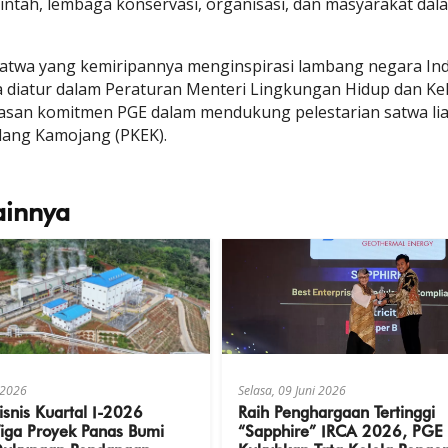
ntah, lembaga konservasi, organisasi, dan masyarakat dala
satwa yang kemiripannya menginspirasi lambang negara Ind
 diatur dalam Peraturan Menteri Lingkungan Hidup dan Ke
asan komitmen PGE dalam mendukung pelestarian satwa liar
lang Kamojang (PKEK).
ainnya
i 2026
Selasa, 09 Juni 2026
isnis Kuartal I-2026
Raih Penghargaan Tertinggi
iga Proyek Panas Bumi
“Sapphire” IRCA 2026, PGE